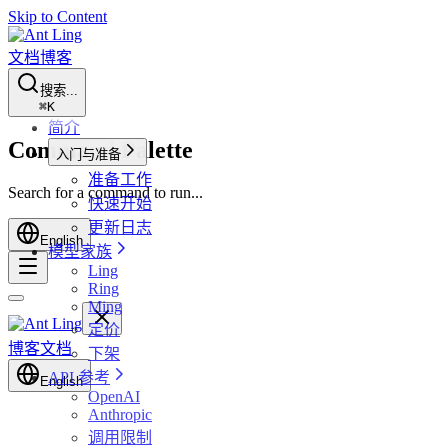
Skip to Content
文档
博客
搜索...
⌘
K
简介
Command Palette
入门与准备
准备工作
Search for a command to run...
快速开始
更新日志
English
模型家族
Ling
Ring
Ming
定价
博客
文档
下架
API 参考
English
OpenAI
Anthropic
调用限制